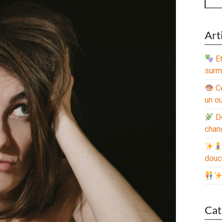
Art
Et
surm
Ce
un o
De
cha
dou
Cat