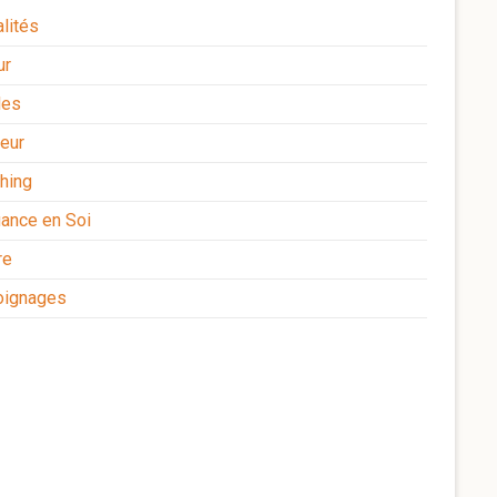
lités
ur
les
eur
hing
iance en Soi
re
ignages