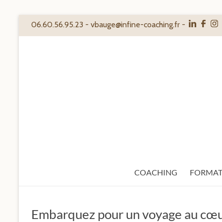
Aller
06.60.56.95.23 -
vbauge@infine-coaching.fr
-
au
contenu
IN
FINE
COACHING
Coach
humaniste
en
Essonne
COACHING
FORMAT
Embarquez pour un voyage au cœur