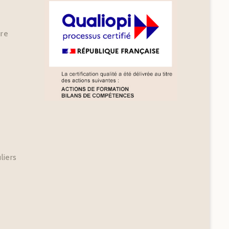
ure
liers