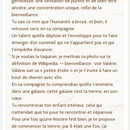
gentillesse, une sensation de pureté et de bien-être
sincère, une concentration unique, celle de la
bienveillance.
Tu sais ce mot que l’humanité a broyé, et bien, il
retrouve sens en sa compagnie.
Un talent qu’elle déploie et t’enveloppe pour te faire
émerger d’un sommeil qui ne t’appartient pas et qui
t’empêche d’avancer.
Si je voulais la taquiner, je mettrais sa photo sur la
définition de Wikipedia, -> bienveillance : voir Valérie.
Valérie suit sa « petite étoile » et je t’invite à faire un
bout de chemin avec elle.
En sa compagnie tu comprendras qu’elle t’emmène
dans une galaxie, cette galaxie c’est la tienne, en son
cœur.
Tu rencontreras ton enfant intérieur, celui qui
n’attendait que toi pour te rencontrer et s’épanouir.
Pour une fois qu’une histoire finit bien, je te propose
de commencer la tienne, par Il était une fois, j’ai